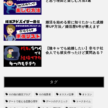
と思う理由と楽しむ方法3選
婚活を始める前に知りたかった成婚
率UP方法／婚活歴6年が教えます
【陰キャでも結婚したい】非モテ社
会人でも彼女作ったけど質問ある？
タグ
その他の婚活ブログ
その他業者
オススメ記事
オトコン
デートで使える恋愛心理学
デートのテクニック
トークタイム