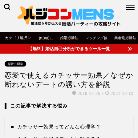
カテゴリ選択 ▷
参加前に
婚活必勝法
マッチング後
業者別必勝法
【無料】婚活自己分析ができるツール一覧
恋愛心理学
恋愛で使えるカチッサー効果／なぜか
断れないデートの誘い方を解説
2019-12-25
/
2021-10-10
この記事で解決する悩み
カチッサー効果ってどんな心理学？