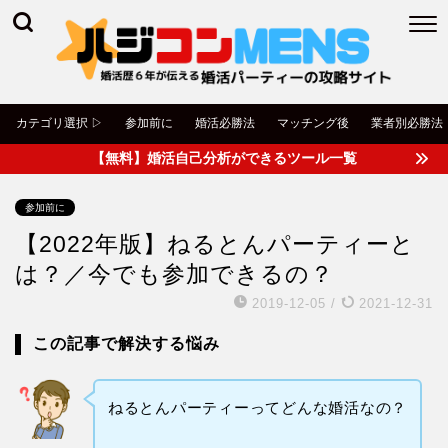
カテゴリ選択 ▷
参加前に
婚活必勝法
マッチング後
業者別必勝法
【無料】婚活自己分析ができるツール一覧
参加前に
【2022年版】ねるとんパーティーと
は？／今でも参加できるの？
2019-12-05
/
2021-12-31
この記事で解決する悩み
ねるとんパーティーってどんな婚活なの？