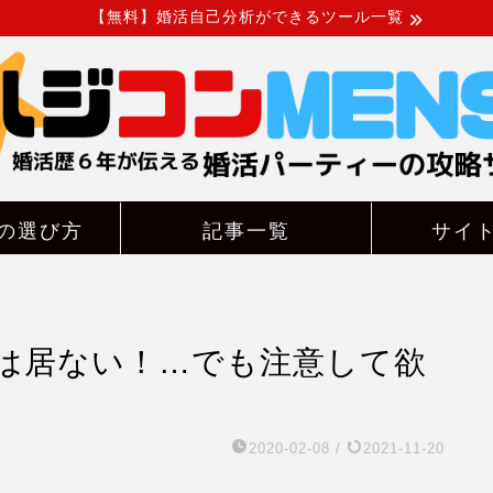
【無料】婚活自己分析ができるツール一覧
の選び方
記事一覧
サイ
は居ない！…でも注意して欲
2020-02-08
/
2021-11-20