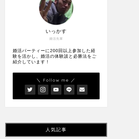
いっかす
婚活先輩
婚活パーティーに200回以上参加した経
験を活かし、婚活の体験談と必勝法をご
紹介しています！
＼ Follow me ／
人気記事