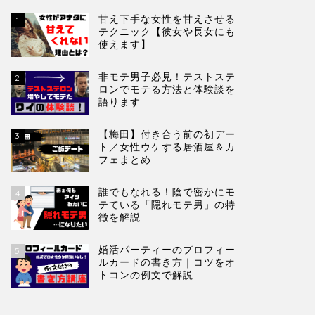
甘え下手な女性を甘えさせる
1
テクニック【彼女や長女にも
使えます】
非モテ男子必見！テストステ
2
ロンでモテる方法と体験談を
語ります
【梅田】付き合う前の初デー
3
ト／女性ウケする居酒屋＆カ
フェまとめ
誰でもなれる！陰で密かにモ
4
テている「隠れモテ男」の特
徴を解説
婚活パーティーのプロフィー
5
ルカードの書き方｜コツをオ
トコンの例文で解説