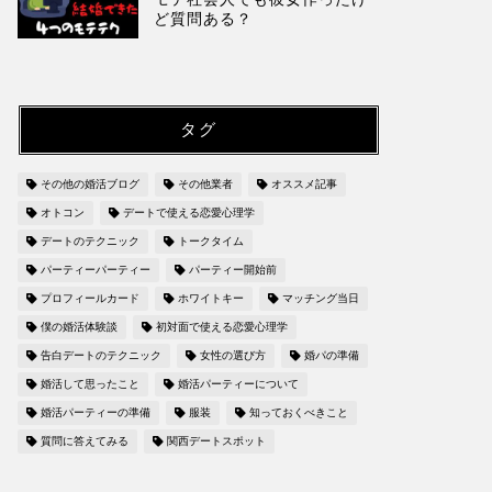
ど質問ある？
タグ
その他の婚活ブログ
その他業者
オススメ記事
オトコン
デートで使える恋愛心理学
デートのテクニック
トークタイム
パーティーパーティー
パーティー開始前
プロフィールカード
ホワイトキー
マッチング当日
僕の婚活体験談
初対面で使える恋愛心理学
告白デートのテクニック
女性の選び方
婚パの準備
婚活して思ったこと
婚活パーティーについて
婚活パーティーの準備
服装
知っておくべきこと
質問に答えてみる
関西デートスポット