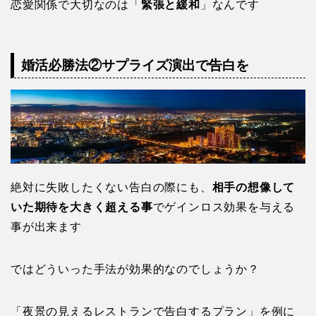
恋愛関係で大切なのは「
緊張と緩和
」なんです
婚活必勝法②サプライズ演出で告白を
絶対に失敗したくない告白の際にも、
相手の想像して
いた期待を大きく超える事
でゲインロス効果を与える
事が出来ます
ではどういった手法が効果的なのでしょうか？
「夜景の見えるレストランで告白するプラン」を例に