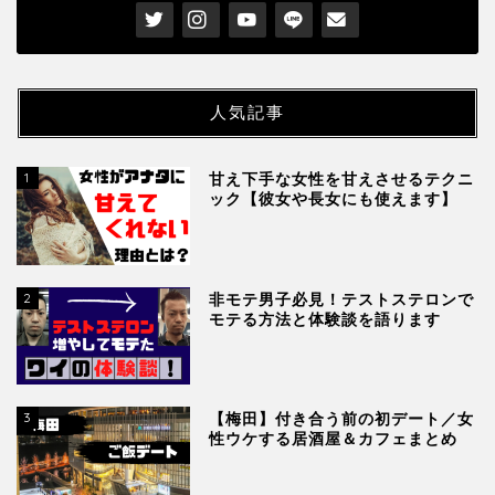
1
甘え下手な女性を甘えさせるテクニ
ック【彼女や長女にも使えます】
2
非モテ男子必見！テストステロンで
モテる方法と体験談を語ります
3
【梅田】付き合う前の初デート／女
性ウケする居酒屋＆カフェまとめ
4
誰でもなれる！陰で密かにモテてい
る「隠れモテ男」の特徴を解説