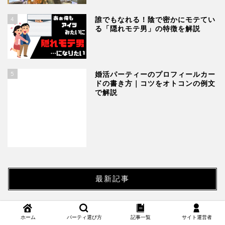
5
婚活パーティーのプロフィールカー
ドの書き方｜コツをオトコンの例文
で解説
最新記事
恋愛で使える心理学プロスペクト理
論｜婚活歴6年がわかりやすく解説
【無料】婚活診断ツールの徹底比
較！婚活歴6年の僕がオススメを紹
介
婚活は楽しい！男が「つまらない」
ホーム
パーティ選び方
記事一覧
サイト運営者
と思う理由と楽しむ方法3選