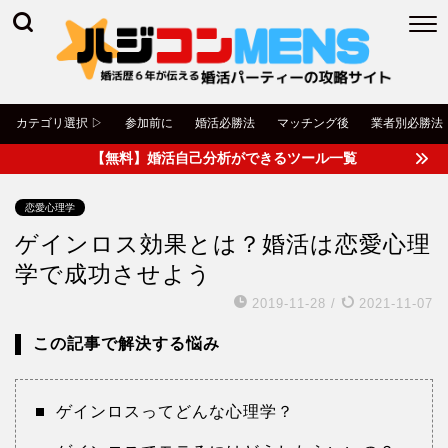
カテゴリ選択 ▷
参加前に
婚活必勝法
マッチング後
業者別必勝法
【無料】婚活自己分析ができるツール一覧
恋愛心理学
ゲインロス効果とは？婚活は恋愛心理
学で成功させよう
2019-11-28
/
2021-11-07
この記事で解決する悩み
ゲインロスってどんな心理学？