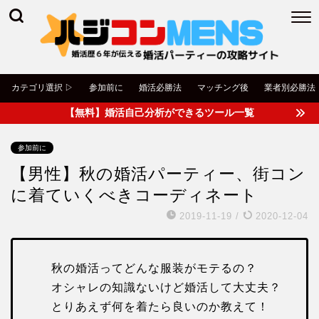
カテゴリ選択 ▷
参加前に
婚活必勝法
マッチング後
業者別必勝法
【無料】婚活自己分析ができるツール一覧
参加前に
【男性】秋の婚活パーティー、街コン
に着ていくべきコーディネート
2019-11-19
/
2020-12-04
秋の婚活ってどんな服装がモテるの？
オシャレの知識ないけど婚活して大丈夫？
とりあえず何を着たら良いのか教えて！