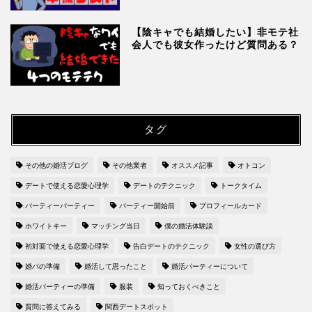
【陰キャでも結婚したい】非モテ社
会人でも彼女作ったけど質問ある？
タグ
その他の婚活ブログ
その他業者
オススメ記事
オトコン
デートで使える恋愛心理学
デートのテクニック
トークタイム
パーティーパーティー
パーティー開始前
プロフィールカード
ホワイトキー
マッチング当日
僕の婚活体験談
初対面で使える恋愛心理学
告白デートのテクニック
女性の選び方
婚パの準備
婚活して思ったこと
婚活パーティーについて
婚活パーティーの準備
服装
知っておくべきこと
質問に答えてみる
関西デートスポット