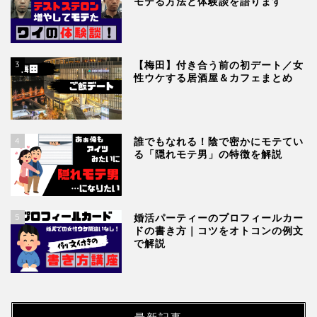
モテる方法と体験談を語ります
3
【梅田】付き合う前の初デート／女
性ウケする居酒屋＆カフェまとめ
4
誰でもなれる！陰で密かにモテてい
る「隠れモテ男」の特徴を解説
5
婚活パーティーのプロフィールカー
ドの書き方｜コツをオトコンの例文
で解説