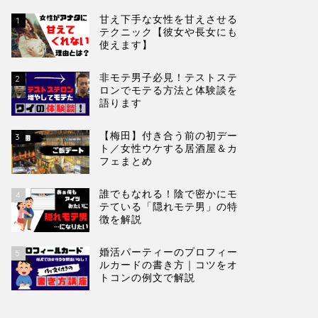
甘え下手な女性を甘えさせる
1
テクニック【彼女や長女にも
使えます】
非モテ男子必見！テストステ
2
ロンでモテる方法と体験談を
語ります
【梅田】付き合う前の初デー
3
ト／女性ウケする居酒屋＆カ
フェまとめ
誰でもなれる！陰で密かにモ
4
テている「隠れモテ男」の特
徴を解説
婚活パーティーのプロフィー
5
ルカードの書き方｜コツをオ
トコンの例文で解説