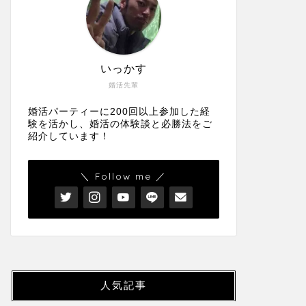
いっかす
婚活先輩
婚活パーティーに200回以上参加した経
験を活かし、婚活の体験談と必勝法をご
紹介しています！
＼ Follow me ／
人気記事