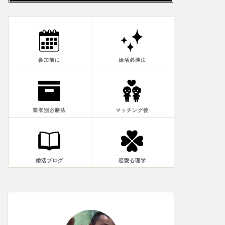
参加前に
婚活必勝法
業者別必勝法
マッチング後
婚活ブログ
恋愛心理学