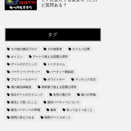
ど質問ある？
タグ
その他の婚活ブログ
その他業者
オススメ記事
オトコン
デートで使える恋愛心理学
デートのテクニック
トークタイム
パーティーパーティー
パーティー開始前
プロフィールカード
ホワイトキー
マッチング当日
僕の婚活体験談
初対面で使える恋愛心理学
告白デートのテクニック
女性の選び方
婚パの準備
婚活して思ったこと
婚活パーティーについて
婚活パーティーの準備
服装
知っておくべきこと
質問に答えてみる
関西デートスポット