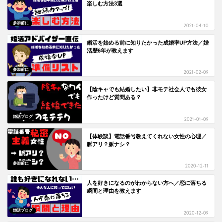
楽しむ方法3選
参加前に
2021-04-10
婚活を始める前に知りたかった成婚率UP方法／婚
活歴6年が教えます
参加前に
2021-02-09
【陰キャでも結婚したい】非モテ社会人でも彼女
作ったけど質問ある？
婚活ブログ
2021-01-09
【体験談】電話番号教えてくれない女性の心理／
脈アリ？脈ナシ？
参加前に
2020-12-11
人を好きになるのがわからない方へ／恋に落ちる
瞬間と理由を教えます
婚活ブログ
2020-12-09