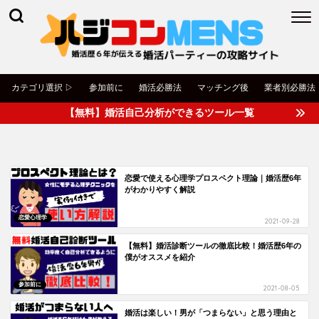
カテゴリ選択 ▷
参加前に
婚活必勝法
マッチング後
業者別必勝法
【無料】婚活自己分析ができるツール一覧
恋愛で使える心理学プロスペクト理論｜婚活歴6年
がわかりやすく解説
恋愛心理学
2021-09-28
【無料】婚活診断ツールの徹底比較！婚活歴6年の
僕がオススメを紹介
参加前に
2021-08-05
婚活は楽しい！男が「つまらない」と思う理由と