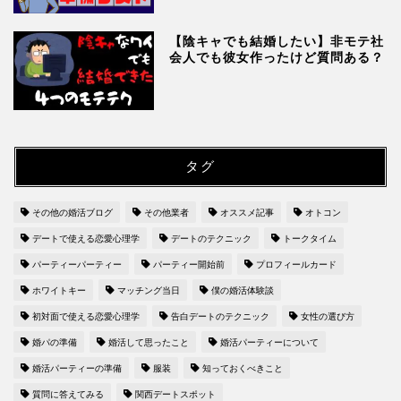
【陰キャでも結婚したい】非モテ社
会人でも彼女作ったけど質問ある？
タグ
その他の婚活ブログ
その他業者
オススメ記事
オトコン
デートで使える恋愛心理学
デートのテクニック
トークタイム
パーティーパーティー
パーティー開始前
プロフィールカード
ホワイトキー
マッチング当日
僕の婚活体験談
初対面で使える恋愛心理学
告白デートのテクニック
女性の選び方
婚パの準備
婚活して思ったこと
婚活パーティーについて
婚活パーティーの準備
服装
知っておくべきこと
質問に答えてみる
関西デートスポット