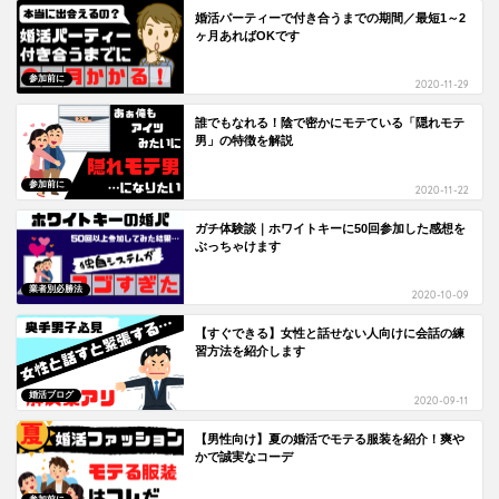
婚活パーティーで付き合うまでの期間／最短1～2
ヶ月あればOKです
参加前に
2020-11-29
誰でもなれる！陰で密かにモテている「隠れモテ
男」の特徴を解説
参加前に
2020-11-22
ガチ体験談｜ホワイトキーに50回参加した感想を
ぶっちゃけます
業者別必勝法
2020-10-09
【すぐできる】女性と話せない人向けに会話の練
習方法を紹介します
婚活ブログ
2020-09-11
【男性向け】夏の婚活でモテる服装を紹介！爽や
かで誠実なコーデ