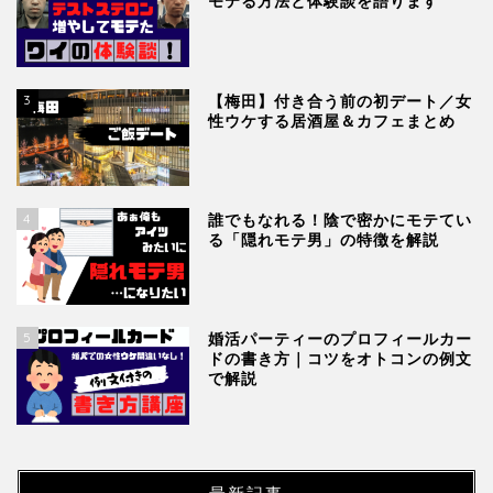
モテる方法と体験談を語ります
3
【梅田】付き合う前の初デート／女
性ウケする居酒屋＆カフェまとめ
4
誰でもなれる！陰で密かにモテてい
る「隠れモテ男」の特徴を解説
5
婚活パーティーのプロフィールカー
ドの書き方｜コツをオトコンの例文
で解説