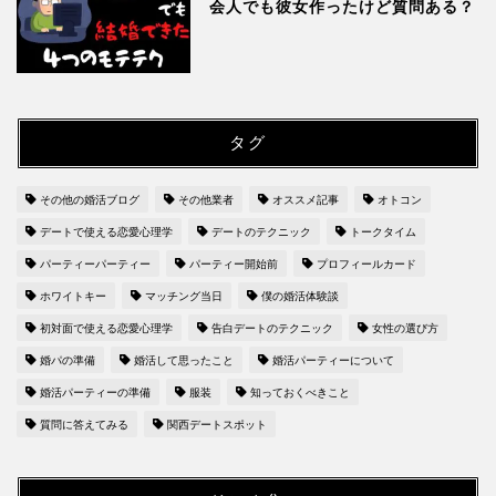
会人でも彼女作ったけど質問ある？
タグ
その他の婚活ブログ
その他業者
オススメ記事
オトコン
デートで使える恋愛心理学
デートのテクニック
トークタイム
パーティーパーティー
パーティー開始前
プロフィールカード
ホワイトキー
マッチング当日
僕の婚活体験談
初対面で使える恋愛心理学
告白デートのテクニック
女性の選び方
婚パの準備
婚活して思ったこと
婚活パーティーについて
婚活パーティーの準備
服装
知っておくべきこと
質問に答えてみる
関西デートスポット