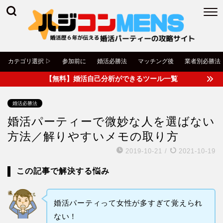
カテゴリ選択 ▷
参加前に
婚活必勝法
マッチング後
業者別必勝法
【無料】婚活自己分析ができるツール一覧
婚活必勝法
婚活パーティーで微妙な人を選ばない
方法／解りやすいメモの取り方
2019-10-21
/
2021-10-19
この記事で解決する悩み
婚活パーティって女性が多すぎて覚えられ
ない！