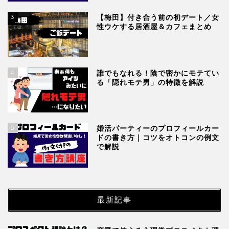
3
【梅田】付き合う前の初デート／女
性ウケする居酒屋＆カフェまとめ
4
誰でもなれる！陰で密かにモテてい
る「隠れモテ男」の特徴を解説
5
婚活パーティーのプロフィールカー
ドの書き方｜コツをオトコンの例文
で解説
最新記事