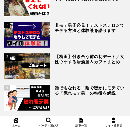
2
非モテ男子必見！テストステロンで
モテる方法と体験談を語ります
3
【梅田】付き合う前の初デート／女
性ウケする居酒屋＆カフェまとめ
4
誰でもなれる！陰で密かにモテてい
る「隠れモテ男」の特徴を解説
5
婚活パーティーのプロフィールカー
ドの書き方｜コツをオトコンの例文
ホーム
パーティ選び方
記事一覧
サイト運営者