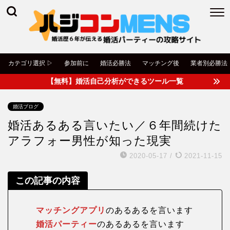
カテゴリ選択 ▷
参加前に
婚活必勝法
マッチング後
業者別必勝法
【無料】婚活自己分析ができるツール一覧
婚活ブログ
婚活あるある言いたい／６年間続けた
アラフォー男性が知った現実
2020-05-17
/
2021-11-15
この記事の内容
マッチングアプリ
のあるあるを言います
婚活パーティー
のあるあるを言います