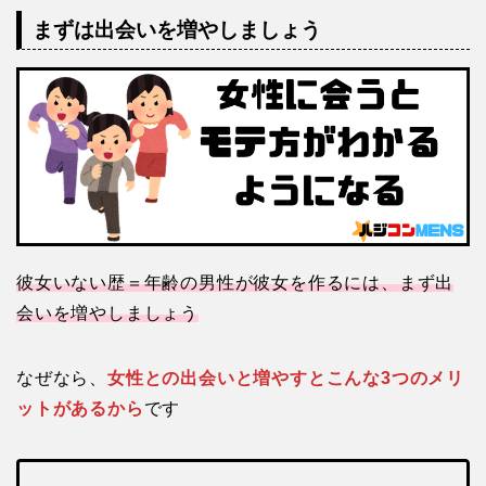
まずは出会いを増やしましょう
彼女いない歴＝年齢の男性が彼女を作るには、まず出
会いを増やしましょう
なぜなら、
女性との出会いと増やすとこんな3つのメリ
ットがあるから
です