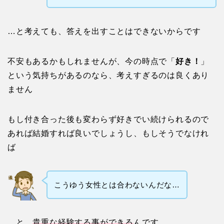
…と考えても、答えを出すことはできないからです
不安もあるかもしれませんが、今の時点で「
好き！
」
という気持ちがあるのなら、考えすぎるのは良くあり
ません
もし付き合った後も変わらず好きでい続けられるので
あれば結婚すれば良いでしょうし、もしそうでなけれ
ば
こうゆう女性とは合わないんだな…
…と、
貴重な経験する事ができる
んです