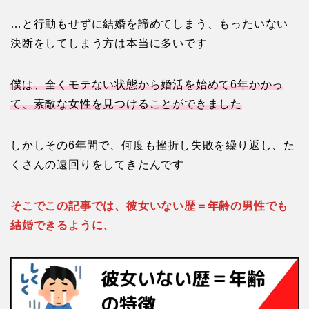
…と行動もせずに結婚を諦めてしまう、もったいない
決断をしてしまう方は本当に多いです
僕は、全くモテない状態から婚活を始めて6年かかっ
て、素敵な女性を見つけることができました
しかしその6年間で、何度も挫折し失敗を繰り返し、た
くさんの遠回りをしてきたんです
そこでこの記事では、彼女いない歴＝年齢の男性でも
結婚できるように、