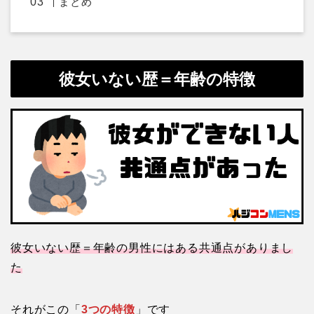
まとめ
彼女いない歴＝年齢の特徴
彼女いない歴＝年齢の男性にはある共通点がありまし
た
それがこの「
3つの特徴
」です