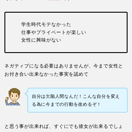
学生時代モテなかった
仕事やプライベートが楽しい
女性に興味がない
ネガティブになる必要はありませんが、今まで女性と
お付き合い出来なかった事実を認めて
自分は欠陥人間なんだ！こんな自分を変え
る為に今までの行動を改めるぞ！
と思う事が出来れば、すぐにでも彼女が出来るでしょ