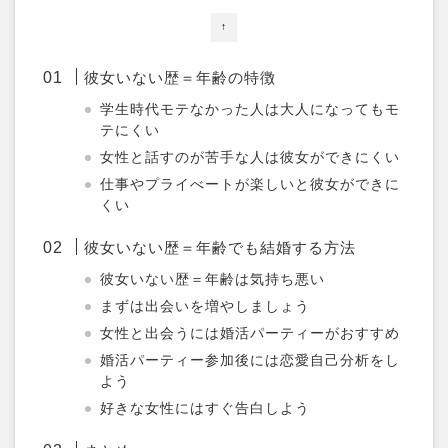
↑
彼女いない歴＝年齢の特徴
学生時代モテなかった人は大人になってもモ
テにくい
女性と話すのが苦手な人は彼女ができにくい
仕事やプライべートが楽しいと彼女ができに
くい
彼女いない歴＝年齢でも結婚する方法
彼女いない歴＝年齢は気持ち悪い
まずは出会いを増やしましょう
女性と出会うには婚活パーティーがおすすめ
婚活パーティー参加後には恋愛自己分析をし
よう
好きな女性にはすぐ告白しよう