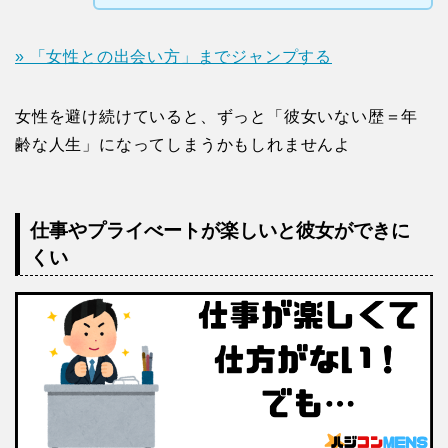
» 「女性との出会い方」までジャンプする
女性を避け続けていると、ずっと「彼女いない歴＝年
齢な人生」になってしまうかもしれませんよ
仕事やプライべートが楽しいと彼女ができに
くい