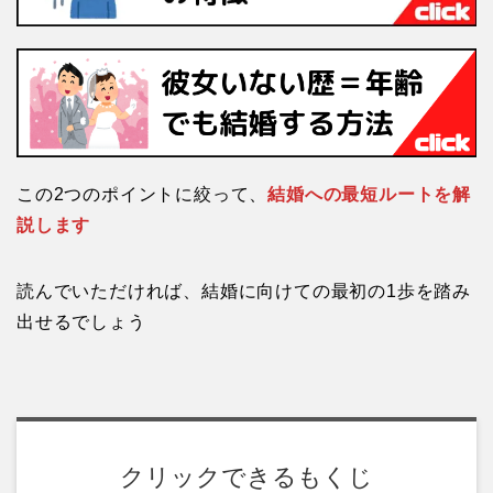
この2つのポイントに絞って、
結婚への最短ルートを解
説します
読んでいただければ、結婚に向けての最初の1歩を踏み
出せるでしょう
クリックできるもくじ