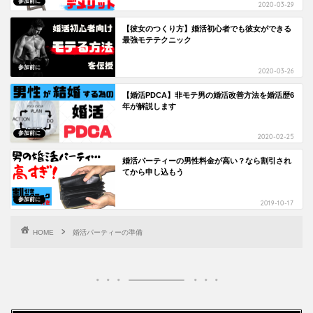
参加前に
2020-03-29
【彼女のつくり方】婚活初心者でも彼女ができる
最強モテテクニック
参加前に
2020-03-26
【婚活PDCA】非モテ男の婚活改善方法を婚活歴6
年が解説します
参加前に
2020-02-25
婚活パーティーの男性料金が高い？なら割引され
てから申し込もう
参加前に
2019-10-17
HOME
婚活パーティーの準備