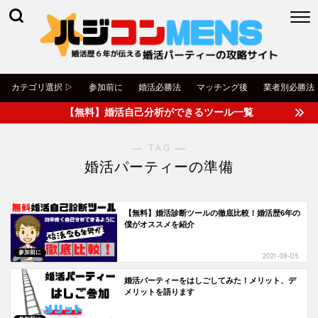
カテゴリ選択 ▷
参加前に
婚活必勝法
マッチング後
業者別必勝法
【無料】婚活自己分析ができるツール一覧
― TAG ―
婚活パーティーの準備
【無料】婚活診断ツールの徹底比較！婚活歴6年の
僕がオススメを紹介
参加前に
2021-08-05
婚活パーティーをはしごしてみた！メリット、デ
メリットを語ります