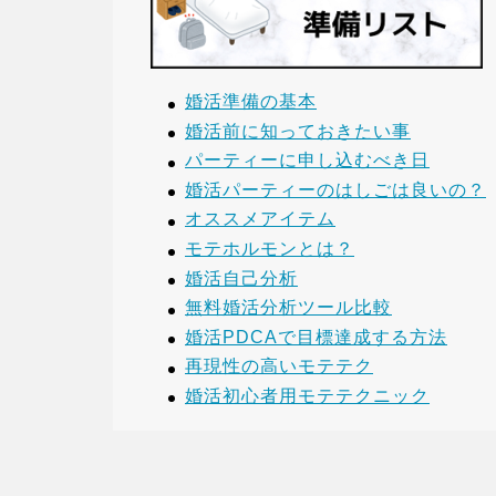
婚活準備の基本
婚活前に知っておきたい事
パーティーに申し込むべき日
婚活パーティーのはしごは良いの？
オススメアイテム
モテホルモンとは？
婚活自己分析
無料婚活分析ツール比較
婚活PDCAで目標達成する方法
再現性の高いモテテク
婚活初心者用モテテクニック