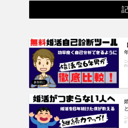
こ
の
参加前に
こ
ど