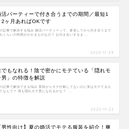
婚活パーティーで付き合うまでの期間／最短1
～2ヶ月あればOKです
の記事で解決する悩み 婚活パーティーって、参加してから付き合うまで
れくらいの時間がかかるものなの？ お付き合いするま …
2020-11-29
誰でもなれる！陰で密かにモテている「隠れモ
テ男」の特徴を解説
の記事で解決できる悩み 普段からモテ行動してないのに実はモテてる人
てなんで？ 僕も隠れモテ男になれるかな？ …
2020-11-22
【男性向け】夏の婚活でモテる服装を紹介！爽