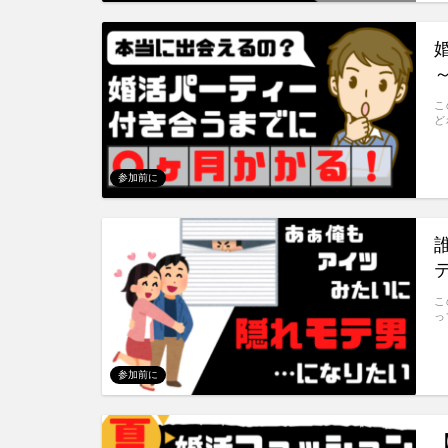
こ
ど
参加前に
こ
っ
参加前に