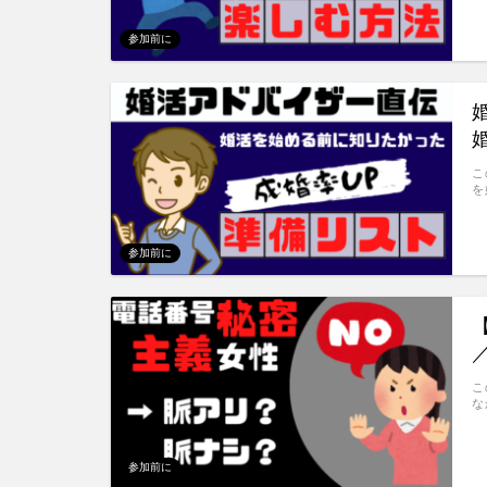
参加前に
こ
を
参加前に
こ
な
参加前に