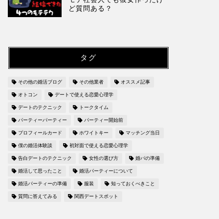
ど質問ある？
タグ
その他の婚活ブログ
その他業者
オススメ記事
オトコン
デートで使える恋愛心理学
デートのテクニック
トークタイム
パーティーパーティー
パーティー開始前
プロフィールカード
ホワイトキー
マッチング当日
僕の婚活体験談
初対面で使える恋愛心理学
告白デートのテクニック
女性の選び方
婚パの準備
婚活して思ったこと
婚活パーティーについて
婚活パーティーの準備
服装
知っておくべきこと
質問に答えてみる
関西デートスポット