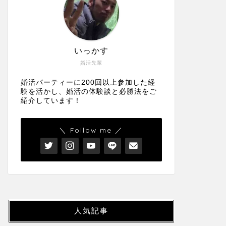
いっかす
婚活先輩
婚活パーティーに200回以上参加した経
験を活かし、婚活の体験談と必勝法をご
紹介しています！
＼ Follow me ／
人気記事