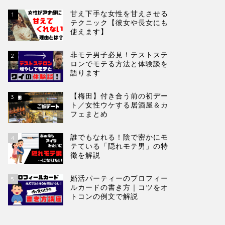
甘え下手な女性を甘えさせる
1
テクニック【彼女や長女にも
使えます】
非モテ男子必見！テストステ
2
ロンでモテる方法と体験談を
語ります
【梅田】付き合う前の初デー
3
ト／女性ウケする居酒屋＆カ
フェまとめ
誰でもなれる！陰で密かにモ
4
テている「隠れモテ男」の特
徴を解説
婚活パーティーのプロフィー
5
ルカードの書き方｜コツをオ
トコンの例文で解説