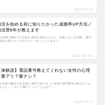
2021-04-10
婚活を始める前に知りたかった成婚率UP方法／
婚活歴6年が教えます
の記事で解決できる悩み 婚活を始めたいけど、失敗しないか心配… 婚活
始める前にやっておくおくべきことってある？ …
2021-02-09
【体験談】電話番号教えてくれない女性の心理
／脈アリ？脈ナシ？
の記事で解決できる悩み 婚活で知り合った女性が電話番号を教えてくれ
かった… これって脈ナシってことなの？ …
2020-12-11